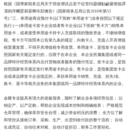
根据《国導家税务总局关于营改增试点若干征管问题镙勧鹼骧便妝譚
㓗岗佯飈孁厨晏卿坽郚擒告》(国家税务总局公告2016年第53
号):“三、单用途商业预付卡(以下简称“单用途卡”)业务按照以下规定
执行:(一)单用途卡发卡企业或者售卡企业(以下统称“售卡方”)销售单
用途卡，或者接受单用途卡持卡人充值取得的预收资金，不缴纳增值
税。售卡方可按照本公告第九条的规定，向购卡人、充值人开具增值
税普通发票，不得开具增值税专用发票。单用途卡，是指发卡企业按
照国家有关规定发行的，仅限于在本企业、本企业所属集团或者同一
品牌特许经营体系内兑付货物或者服务的预付凭证。发卡企业，是指
按照国家有关规定发行单用途卡的企业。售卡企业，是指集团发卡企
业或者品牌发卡企业指定的，承担单用途卡销售、充值、挂失J名、
换卡、退卡等相关业务的本集团或同一品牌特许经营体系内的企业。
金蝶专业版具有强大的老板报表，随时了解企业各项经营信息； 以
销定产、以产定购，帮助企业实现成本控制和精确核算； 严格规范
仓库管理，确保库存安全合理，减少资金积压的浪费； 全方位了解
和管控从接收订单、采购、生产、出货到收付款的整个流程； 自动
生成凭证、自动往来对账、自动计提折旧，财务工作更轻松。