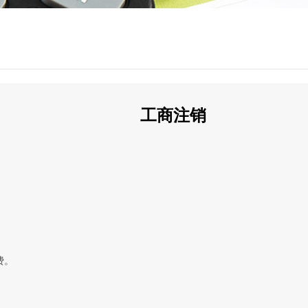
工商注销
费。