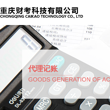
代理记账
GOODS GENERATION OF A