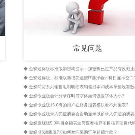
常见问题
◆ 金蝶迷你版、标准版新增凭证按f7选择会计科目显示空白
◆ 金蝶商贸系列销售毛利明细表销售成本和成本单价没有数
◆ 金蝶专业版会计分录序时簿字体如何设置字体大小?
◆ 金蝶专业版16.0有的用户在财务报表模块看不到报表?
◆ 金蝶旗舰版5.0科目余额表如何查看核算项目核算项目代码
◆ 金蝶KIS旗舰版7.0如何允许采购订单超额付款？