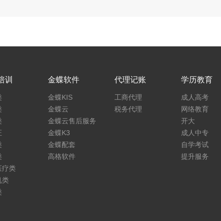
培训
金蝶软件
代理记账
学历教育
类
金蝶KIS
工商代理
成人高考
类
金蝶云
税务代理
网络教育
类
金蝶云售后服务
开大
证
金蝶K3
成人中专
类
金蝶配套
自学考试
类
高格软件
提升服务
医疗类
机类
类