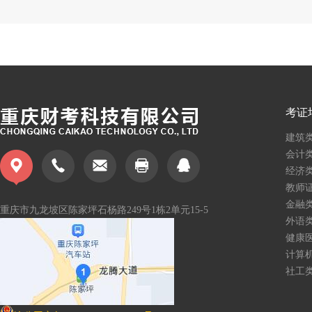
考证
建筑
会计
经济
教师
金融
重庆市九龙坡区陈家坪石杨路
249号1栋2单元15-5
外语
健康
计算
社工