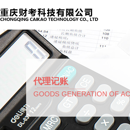
代理记账
GOODS GENERATION OF A