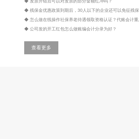
◆ 发票开错后可以对发票的部分金额红冲吗？
◆ 残保金优惠政策到期后，30人以下的企业还可以免征残
◆ 怎么做在线操作社保养老待遇领取资格认证？代账会计重
◆ 公司发的开工红包怎么做账编会计分录为好？
查看更多